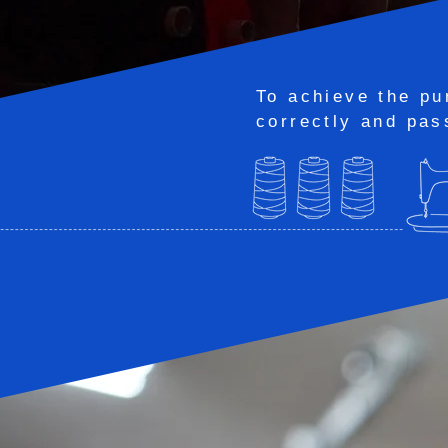
To achieve the pu
correctly and pas