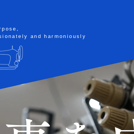
rpose,
sionately and harmoniously