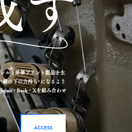
成す
レルと昇華プリント製品を生
“縁の下の力持ち“になるよう
an・Back・Xを組み合わせ
ACCESS