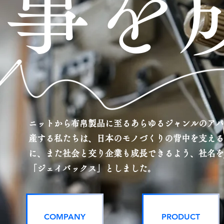
​事を
ニットから布帛製品に至るあらゆるジャンルのアパ
産する私たちは、日本のモノづくりの背中を支える
に、また社会と交り企業も成長できるよう、社名をJap
「ジェイバックス」としました。
COMPANY
PRODUCT